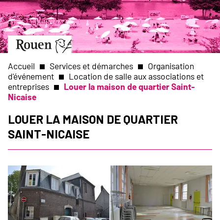
Aller
Slide
au
1
contenu
of
principal
1
Aller
à
la
Accueil
Services et démarches
Organisation
page
d'événement
Location de salle aux associations et
d’accueil
entreprises
Louer la maison de quartier Saint-
Fil
Nicaise
d'Ariane
Louer la maison de quartier
Saint-Nicaise