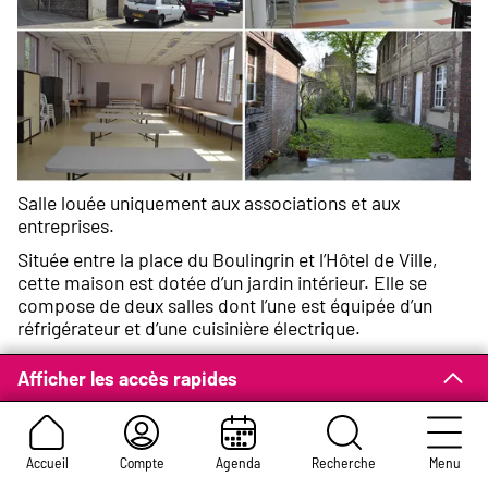
Salle louée uniquement aux associations et aux
entreprises.
Située entre la place du Boulingrin et l’Hôtel de Ville,
cette maison est dotée d’un jardin intérieur. Elle se
compose de deux salles dont l’une est équipée d’un
réfrigérateur et d’une cuisinière électrique.
Afficher les accès rapides
Informations sur la salle
Accueil
Compte
Agenda
Recherche
Menu
Capacité d’accueil :
deux salles de 49 personnes