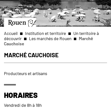
Aller
Slide
au
1
contenu
of
principal
1
Aller
à
la
Accueil
Institution et territoire
Un territoire à
page
découvrir
Les marchés de Rouen
Marché
d’accueil
Cauchoise
Fil
Marché Cauchoise
d'Ariane
Producteurs et artisans
Horaires
Vendredi de 8h à 18h