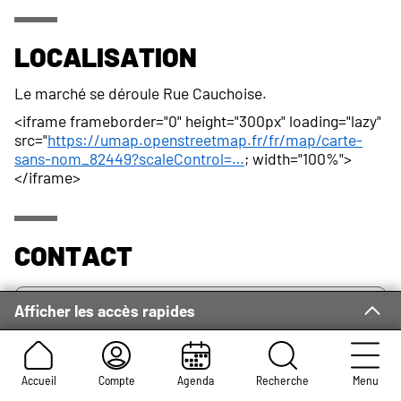
Localisation
Le marché se déroule Rue Cauchoise.
<iframe frameborder="0" height="300px" loading="lazy"
src="
https://umap.openstreetmap.fr/fr/map/carte-
sans-nom_82449?scaleControl=…
; width="100%">
</iframe>
Contact
Adresse :
Service des Foires et des Occupations
Afficher les accès rapides
Commerciales
Place du Général-de-Gaulle
Rouen Cedex 1 76037
Accueil
Compte
Agenda
Recherche
Menu