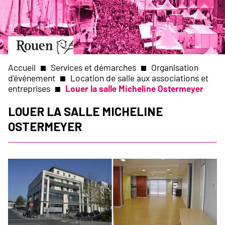
Aller
Slide
au
1
contenu
of
principal
1
Aller
à
la
Accueil
Services et démarches
Organisation
page
d'événement
Location de salle aux associations et
d’accueil
entreprises
Louer la salle Micheline Ostermeyer
Fil
Louer la salle Micheline
d'Ariane
Ostermeyer