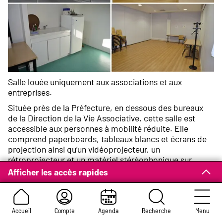
Salle louée uniquement aux associations et aux
entreprises.
Située près de la Préfecture, en dessous des bureaux
de la Direction de la Vie Associative, cette salle est
accessible aux personnes à mobilité réduite. Elle
comprend paperboards, tableaux blancs et écrans de
projection ainsi qu’un vidéoprojecteur, un
rétroprojecteur et un matériel stéréophonique sur
demande. Un coin cuisine composé d’un évier, d’un four
Afficher les accès rapides
à micro-ondes, d’un réfrigérateur et d’une cafetière
électrique est également à disposition, ainsi que des
toilettes hommes, femmes et handicapés.
Accueil
Compte
Agenda
Recherche
Menu