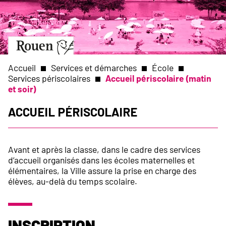
Aller
Slide
au
1
contenu
of
principal
1
Aller
à
la
Accueil
Services et démarches
École
page
Services périscolaires
Accueil périscolaire (matin
d’accueil
et soir)
Fil
Accueil périscolaire
d'Ariane
Avant et après la classe, dans le cadre des services
d’accueil organisés dans les écoles maternelles et
élémentaires, la Ville assure la prise en charge des
élèves, au-delà du temps scolaire.
Inscription