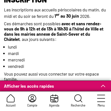
Les inscriptions aux accueils périscolaires du matin, du
er
midi et du soir se feront du
1
au 30 juin
2026.
Ces démarches sont possibles
avec et sans rendez-
vous de 9h à 12h et de 13h à 16h30 à l’hôtel de Ville et
dans les mairies annexe de Saint-Sever et du
Châtelet
, aux jours suivants :
lundi
mardi
mercredi
vendredi
Vous pouvez aussi vous connecter sur votre espace
famille.
Afficher les accès rapides
En cas de difficultés avec les démarches en ligne, vous
pouvez vous rapprocher de la
cyber base
ou la
maison
du plateau
qui pourront vous accompagner dans votre
démarche.
Accueil
Compte
Agenda
Recherche
Menu